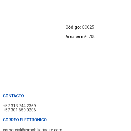
Código:
CC025
Área en m²:
700
CONTACTO
+57 313 744 2369
+57 301 659 0206
CORREO ELECTRÓNICO
comercial@inmobiliariaaire.com