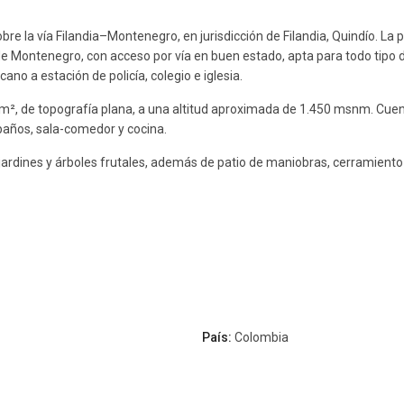
bre la vía Filandia–Montenegro, en jurisdicción de Filandia, Quindío. La
de Montenegro, con acceso por vía en buen estado, apta para todo tipo d
no a estación de policía, colegio e iglesia.
0 m², de topografía plana, a una altitud aproximada de 1.450 msnm. Cue
 baños, sala-comedor y cocina.
jardines y árboles frutales, además de patio de maniobras, cerramiento
País:
Colombia