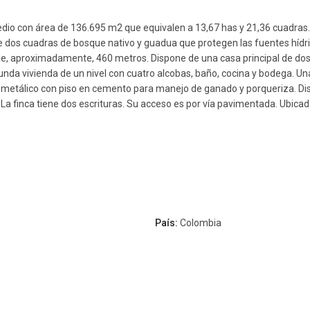
redio con área de 136.695 m2 que equivalen a 13,67 has y 21,36 cuadras
dos cuadras de bosque nativo y guadua que protegen las fuentes hídrica
n de, aproximadamente, 460 metros. Dispone de una casa principal de dos
gunda vivienda de un nivel con cuatro alcobas, baño, cocina y bodega. 
al metálico con piso en cemento para manejo de ganado y porqueriza. D
 La finca tiene dos escrituras. Su acceso es por vía pavimentada. Ubicad
País:
Colombia