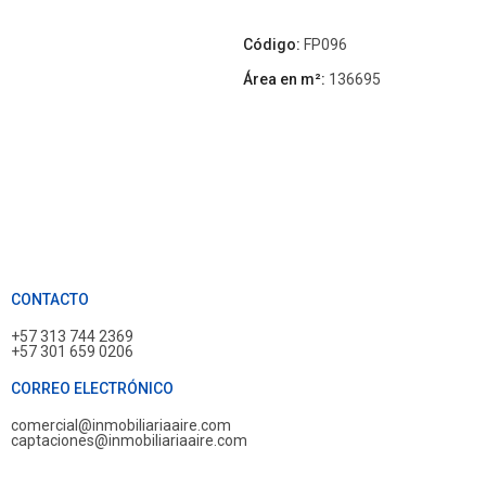
Código:
FP096
Área en m²:
136695
CONTACTO
+57 313 744 2369
+57 301 659 0206
CORREO ELECTRÓNICO
comercial@inmobiliariaaire.com
captaciones@inmobiliariaaire.com