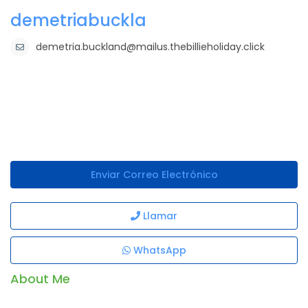
demetriabuckla
demetria.buckland@mailus.thebillieholiday.click
Enviar Correo Electrónico
Llamar
WhatsApp
About Me