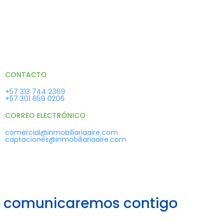
CONTACTO
+57 313 744 2369
+57 301 659 0206
CORREO ELECTRÓNICO
comercial@inmobiliariaaire.com
captaciones@inmobiliariaaire.com
os comunicaremos contigo