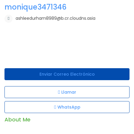
monique3471346
ashleedurham8989@b.cr.cloudns.asia
Enviar Correo Electrónico
Llamar
WhatsApp
About Me